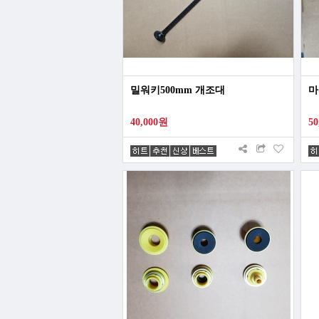
밀워키500mm 개조대
마
40,000원
5