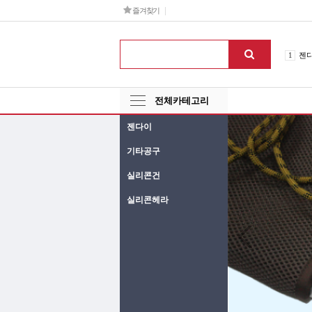
즐겨찾기
6
실
1
젠
2
전
3
건
전체카테고리
4
자
5
로
젠다이
6
실
기타공구
1
젠
실리콘건
실리콘헤라
Next