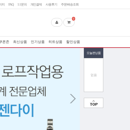
이지
FAQ
1:1문의
개인결제
사용후기
주문/배송조회
0
쿠폰존
최신상품
인기상품
히트상품
할인상품
오늘본상품
없음