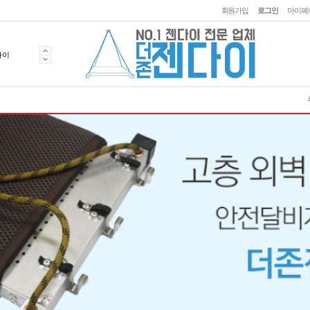
회원가입
로그인
마이페
리콘건
다이
동실리콘건
커버
재가방
프보호대
리콘건
다이
맨위로